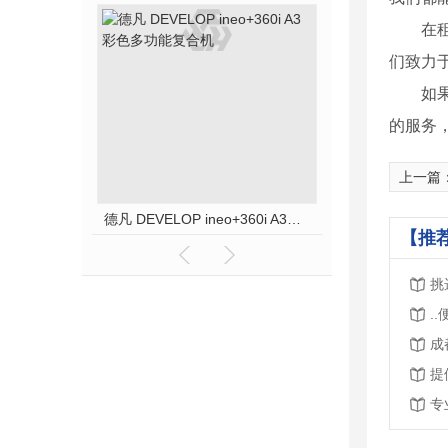
在
们致力
如
的服务
上一篇
德凡 DEVELOP ineo+360i A3彩色多功能复合机
【推
挑
.
成
提
专