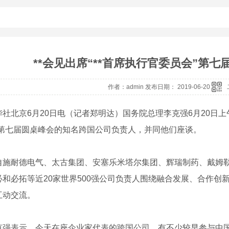
**会见出席“**首席执行官委员会”第
作者：admin 发布日期： 2019-06-20
华社北京6月20日电（记者郑明达）国务院总理李克强6月20日
”第七届圆桌峰会的知名跨国公司负责人，并同他们座谈。
自施耐德电气、太古集团、安塞乐米塔尔集团、辉瑞制药、戴姆勒
必和必拓等近20家世界500强公司负责人围绕融合发展、合作创
互动交流。
克强表示，今天在座企业家代表的跨国公司，有不少较早参与中