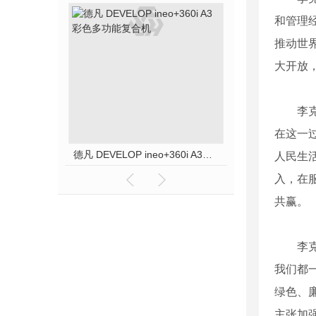
和管理
推动世
大开放
李
在这一
德凡 DEVELOP ineo+360i A3彩色多功能复合机
人民生
入，在
共赢。
李
我们都
绿色、
主张加