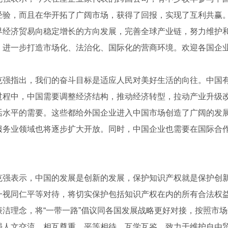
经验，而且在华开拓了广阔市场，获得了回报，实现了互利共赢
界经济贸易向稳定增长的方向发展，完善全球产业链，努力维护
，进一步打造市场化、法治化、国际化的营商环境。欢迎各国企
克强指出，我们的奋斗目标是适应人民对美好生活的向往。中国有
过程中，中国需要调整经济结构，推动经济转型，拉动产业升级改
德凡 DEVELOP ineo+226i A3彩色多功能复合机
彩色打印机租赁-爱普生15168
成都打印机租
活水平的需要。这些都给外国企业进入中国市场创造了广阔的发
服务业领域也将逐步扩大开放。同时，中国企业也需要在国际合
克强表示，中国的发展是创新的发展，保护知识产权就是保护创
一视同仁平等对待，将切实保护包括知识产权在内的所有合法权
廉洁理念，将“一带一路”倡议同各国发展战略更好对接，按照市
强人文交流，相互尊重，平等相待，互学互鉴，致力于维护自由